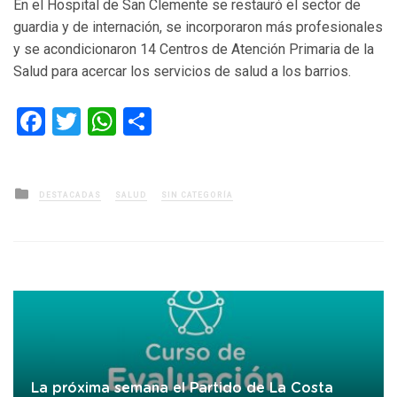
En el Hospital de San Clemente se restauró el sector de
guardia y de internación, se incorporaron más profesionales
y se acondicionaron 14 Centros de Atención Primaria de la
Salud para acercar los servicios de salud a los barrios.
Facebook
Twitter
WhatsApp
Compartir
Posted
DESTACADAS
SALUD
SIN CATEGORÍA
in
La próxima semana el Partido de La Costa