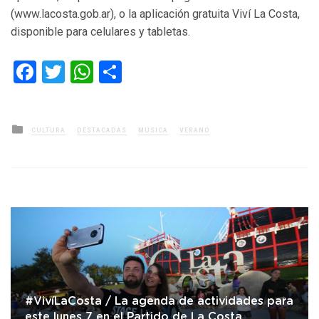
(www.lacosta.gob.ar), o la aplicación gratuita Viví La Costa,
disponible para celulares y tabletas.
Facebook
Twitter
WhatsApp
Compartir
Posted
CULTURA
DESTACADAS
MÚSICA
VERANO
in
#VivíLaCosta / La agenda de actividades para
este lunes 7 en el Partido de La Costa