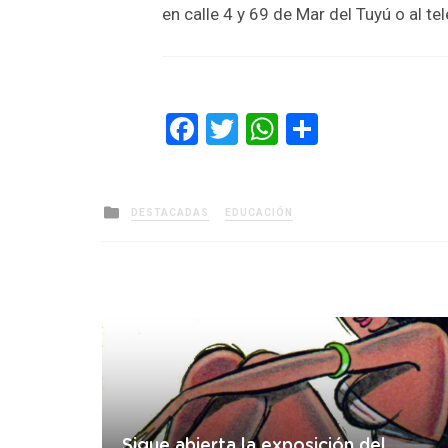
en calle 4 y 69 de Mar del Tuyú o al 
Facebook
Twitter
WhatsApp
Comparti
Posted
DESTACADAS
EDUCACIÓN
in
Sigue abierta la exposición del