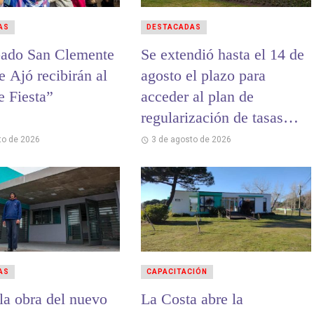
AS
DESTACADAS
bado San Clemente
Se extendió hasta el 14 de
 Ajó recibirán al
agosto el plazo para
 Fiesta”
acceder al plan de
regularización de tasas
municipales
to de 2026
3 de agosto de 2026
AS
CAPACITACIÓN
la obra del nuevo
La Costa abre la