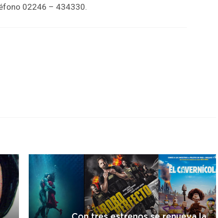
teléfono 02246 – 434330.
r
Con tres estrenos se renueva la