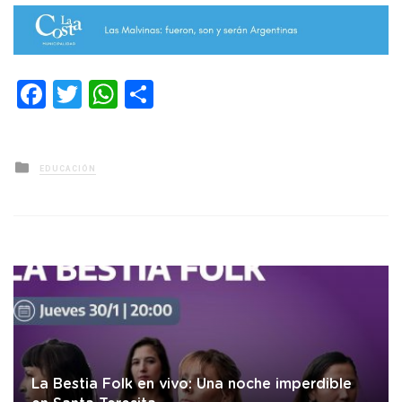
Facebook
Twitter
WhatsApp
Compartir
Posted
EDUCACIÓN
in
La Bestia Folk en vivo: Una noche imperdible