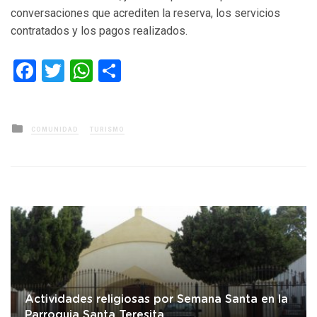
conversaciones que acrediten la reserva, los servicios
contratados y los pagos realizados.
Facebook
Twitter
WhatsApp
Compartir
Posted
COMUNIDAD
TURISMO
in
Actividades religiosas por Semana Santa en la
Parroquia Santa Teresita