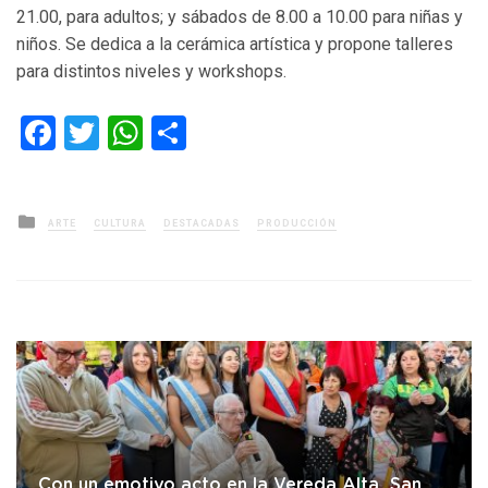
21.00, para adultos; y sábados de 8.00 a 10.00 para niñas y
niños. Se dedica a la cerámica artística y propone talleres
para distintos niveles y workshops.
Facebook
Twitter
WhatsApp
Compartir
Posted
ARTE
CULTURA
DESTACADAS
PRODUCCIÓN
in
Con un emotivo acto en la Vereda Alta, San