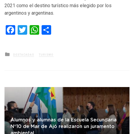
2021 como el destino turístico más elegido por los
argentinos y argentinas.
Facebook
Twitter
WhatsApp
Compartir
Posted
DESTACADAS
TURISMO
in
Alumnos y alumnas de la Escuela Secundaria
N°10 de Mar de Ajó realizaron un juramento
ambiental