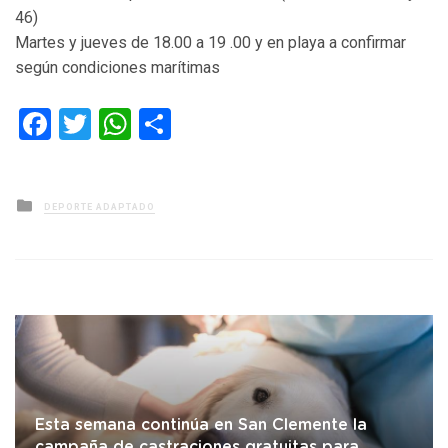
46)
Martes y jueves de 18.00 a 19 .00 y en playa a confirmar
según condiciones marítimas
Facebook
Twitter
WhatsApp
Compartir
Posted
DEPORTE ADAPTADO
in
Esta semana continúa en San Clemente la
campaña de castraciones gratuitas para