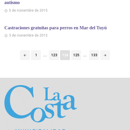
autismo
5 de noviembre de 2015
Castraciones gratuitas​ ​para perros​ ​en Mar del Tuyú
3 de noviembre de 2015
Puestos
1
...
123
124
125
...
133
de
navegación