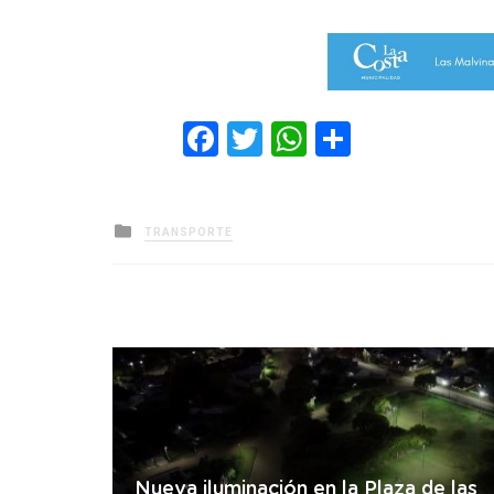
Facebook
Twitter
WhatsApp
Comparti
Posted
TRANSPORTE
in
Nueva iluminación en la Plaza de las