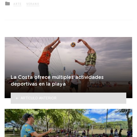
Posted
ARTE
VERANO
in
La Costa ofrece múltiples actividades
deportivas en la playa
ARTÍCULO ANTERIOR