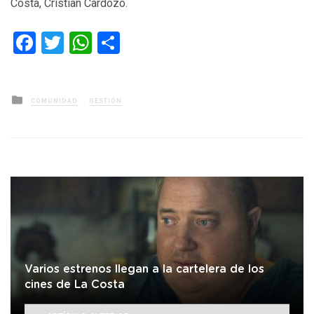
Costa, Cristian Cardozo.
Facebook
Twitter
WhatsApp
Compartir
Posted
COMUNIDAD
GESTIÓN
in
Varios estrenos llegan a la cartelera de los
cines de La Costa