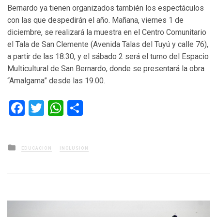
Bernardo ya tienen organizados también los espectáculos
con las que despedirán el año. Mañana, viernes 1 de
diciembre, se realizará la muestra en el Centro Comunitario
el Tala de San Clemente (Avenida Talas del Tuyú y calle 76),
a partir de las 18.30, y el sábado 2 será el turno del Espacio
Multicultural de San Bernardo, donde se presentará la obra
“Amalgama” desde las 19.00.
Facebook
Twitter
WhatsApp
Compartir
Posted
EDUCACIÓN
INCLUSIÓN
in