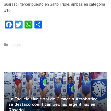
Guarasci, tercer puesto en Salto Triple, ambas en categoría
U16.
Facebook
Twitter
WhatsApp
Compartir
Posted
DEPORTE
in
La Escuela Municipal de Gimnasia Acrobática
se destacó con 4 campeonas argentinas en
Rosario