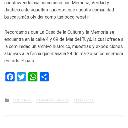
construyendo una comunidad con Memoria, Verdad y
Justicia ante aquellos sucesos que nuestra comunidad
busca jamás olvidar como tampoco repetir.
Recordamos que La Casa de la Cultura y la Memoria se
encuentra en la calle 4 y 69 de Mar del Tuyú, la cual ofrece a
la comunidad un archivo histórico, muestras y exposiciones
alusivas a la fecha que mañana 24 de marzo se conmemora
en todo el país.
Facebook
Twitter
WhatsApp
Compartir
Posted
COMUNIDAD
DERECHOS HUMANOS
DESTACADAS
in