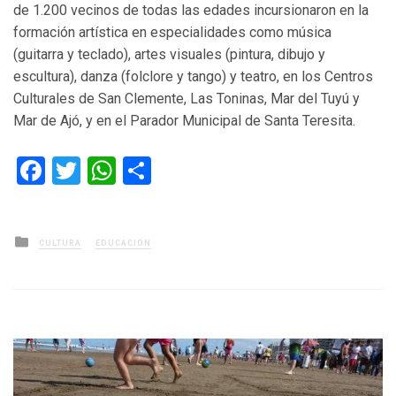
de 1.200 vecinos de todas las edades incursionaron en la
formación artística en especialidades como música
(guitarra y teclado), artes visuales (pintura, dibujo y
escultura), danza (folclore y tango) y teatro, en los Centros
Culturales de San Clemente, Las Toninas, Mar del Tuyú y
Mar de Ajó, y en el Parador Municipal de Santa Teresita.
Facebook
Twitter
WhatsApp
Compartir
Posted
CULTURA
EDUCACIÓN
in