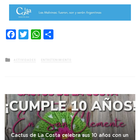
Facebook
Twitter
WhatsApp
Compartir
Posted
ACTIVIDADES
ENTRETENIMIENTO
in
Cactus de La Costa celebra sus 10 años con un