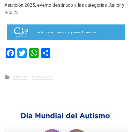
Asunción 2025, evento destinado a las categorías Junior y
Sub 23.
Facebook
Twitter
WhatsApp
Compartir
Posted
DEPORTE
DESTACADAS
in