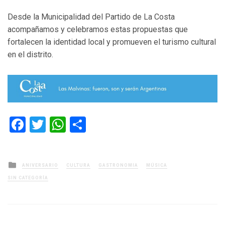
Desde la Municipalidad del Partido de La Costa
acompañamos y celebramos estas propuestas que
fortalecen la identidad local y promueven el turismo cultural
en el distrito.
Facebook
Twitter
WhatsApp
Compartir
Posted
ANIVERSARIO
CULTURA
GASTRONOMIA
MÚSICA
in
SIN CATEGORÍA