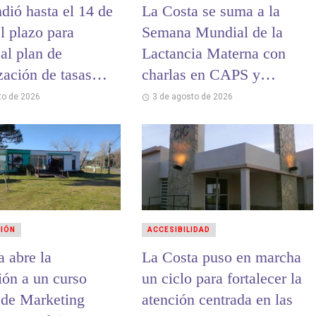
dió hasta el 14 de
La Costa se suma a la
l plazo para
Semana Mundial de la
al plan de
Lactancia Materna con
zación de tasas
charlas en CAPS y
ales
hospitales
to de 2026
3 de agosto de 2026
CIÓN
ACCESIBILIDAD
a abre la
La Costa puso en marcha
ión a un curso
un ciclo para fortalecer la
o de Marketing
atención centrada en las