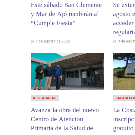
Este sábado San Clemente
Se exten
y Mar de Ajó recibirán al
agosto e
“Cumple Fiesta”
acceder 
regulari
municip
4 de agosto de 2026
3 de agos
DESTACADAS
CAPACITA
Avanza la obra del nuevo
La Cost
Centro de Atención
inscripc
Primaria de la Salud de
gratuit