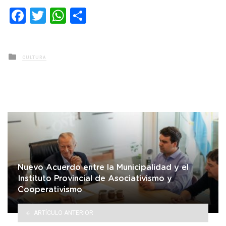
Facebook
Twitter
WhatsApp
Compartir
Posted
CULTURA
in
Nuevo Acuerdo entre la Municipalidad y el
Instituto Provincial de Asociativismo y
Cooperativismo
ARTÍCULO ANTERIOR