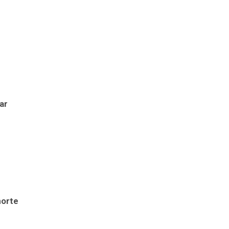
ar
norte