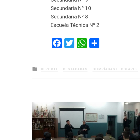
Secundaria Nº 10
Secundaria Nº 8
Escuela Técnica Nº 2
Facebook
Twitter
WhatsApp
Comparti
Posted
DEPORTE
DESTACADAS
OLIMPÍADAS ESCOLARES
in