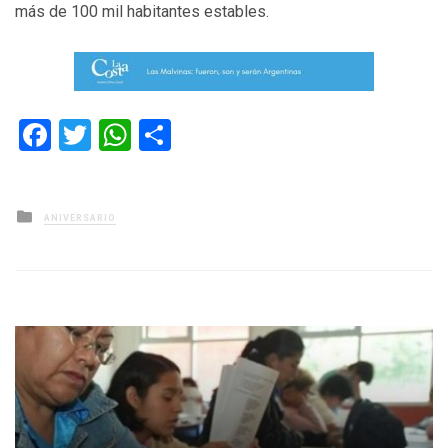
más de 100 mil habitantes estables.
Facebook
Twitter
WhatsApp
Compartir
Posted
ANIVERSARIO
in