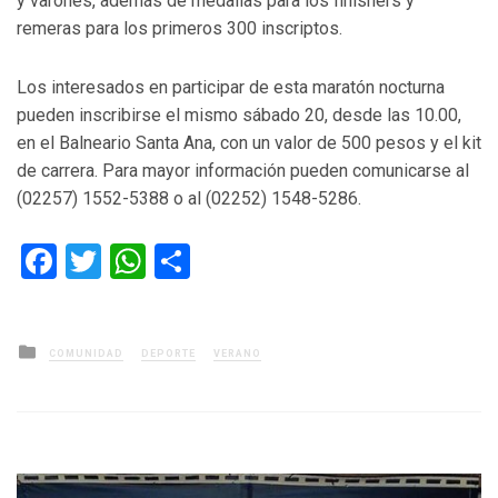
y varones, además de medallas para los finishers y
remeras para los primeros 300 inscriptos.
Los interesados en participar de esta maratón nocturna
pueden inscribirse el mismo sábado 20, desde las 10.00,
en el Balneario Santa Ana, con un valor de 500 pesos y el kit
de carrera. Para mayor información pueden comunicarse al
(02257) 1552-5388 o al (02252) 1548-5286.
Facebook
Twitter
WhatsApp
Compartir
Posted
COMUNIDAD
DEPORTE
VERANO
in