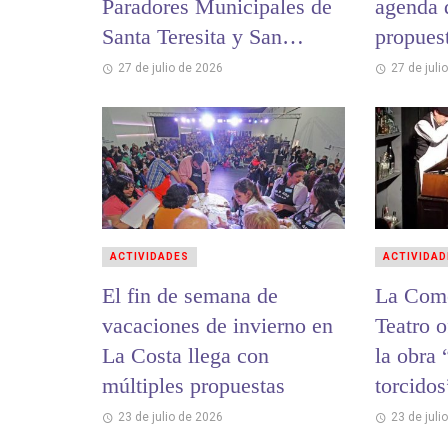
Paradores Municipales de
agenda 
Santa Teresita y San
propuest
Bernardo
para tod
27 de julio de 2026
27 de juli
ACTIVIDADES
ACTIVIDAD
El fin de semana de
La Come
vacaciones de invierno en
Teatro o
La Costa llega con
la obra
múltiples propuestas
torcidos
23 de julio de 2026
23 de juli