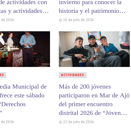
de actividades con
invierno para conocer la
as y actividades
historia y el patrimonio
a la familia
cultural de La Costa
o de 2026
26 de julio de 2026
ES
ACTIVIDADES
dia Municipal de
Más de 200 jóvenes
frece este sábado
participaron en Mar de Ajó
 “Derechos
del primer encuentro
”
distrital 2026 de “Jóvenes
y Memoria”
o de 2026
22 de julio de 2026