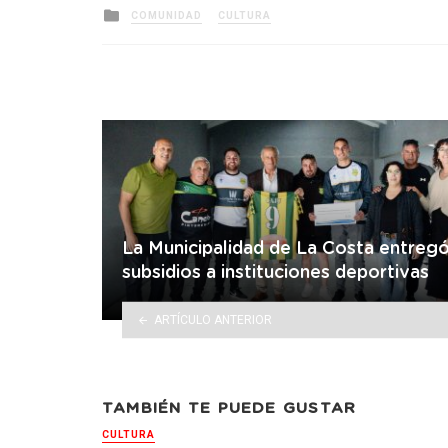
Posted
COMUNIDAD
CULTURA
in
La Municipalidad de La Costa entreg
subsidios a instituciones deportivas
ARTÍCULO ANTERIOR
TAMBIÉN TE PUEDE GUSTAR
CULTURA