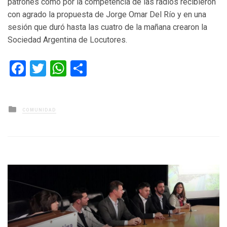
patrones como por la competencia de las radios recibieron
con agrado la propuesta de Jorge Omar Del Río y en una
sesión que duró hasta las cuatro de la mañana crearon la
Sociedad Argentina de Locutores.
Facebook
Twitter
WhatsApp
Compartir
Posted
COMUNIDAD
in