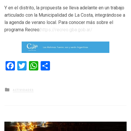
Y en el distrito, la propuesta se lleva adelante en un trabajo
articulado con la Municipalidad de La Costa, integrándose a
la agenda de verano local. Para conocer más sobre el
programa Recreo:
https://recreo.gba.gob.ar/
Facebook
Twitter
WhatsApp
Compartir
Posted
ACTIVIDADES
in