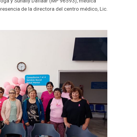
oga y Suhaily Daflaar (MP 96593), médica
presencia de la directora del centro médico, Lic.