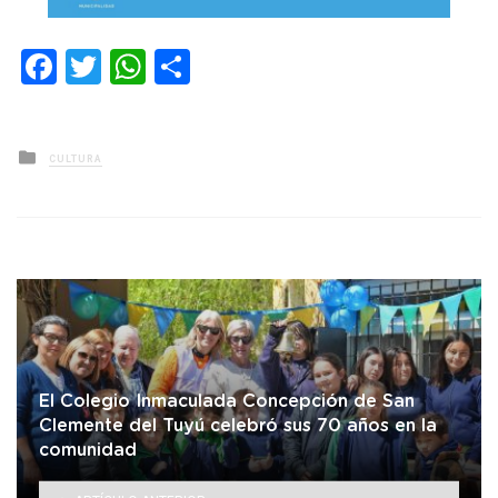
Facebook
Twitter
WhatsApp
Compartir
Posted
CULTURA
in
El Colegio Inmaculada Concepción de San
Clemente del Tuyú celebró sus 70 años en la
comunidad