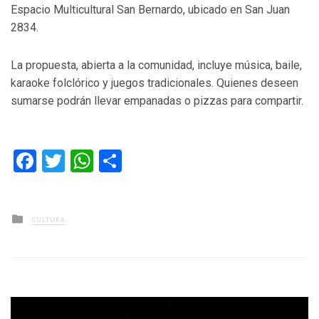
Espacio Multicultural San Bernardo, ubicado en San Juan
2834.
La propuesta, abierta a la comunidad, incluye música, baile,
karaoke folclórico y juegos tradicionales. Quienes deseen
sumarse podrán llevar empanadas o pizzas para compartir.
Facebook
Twitter
WhatsApp
Compartir
Posted
CULTURA
in