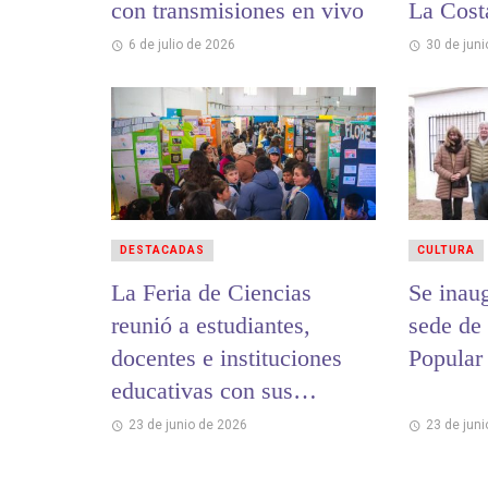
con transmisiones en vivo
La Cost
6 de julio de 2026
30 de jun
DESTACADAS
CULTURA
La Feria de Ciencias
Se inau
reunió a estudiantes,
sede de 
docentes e instituciones
Popular
educativas con sus
proyectos de investigación
23 de junio de 2026
23 de jun