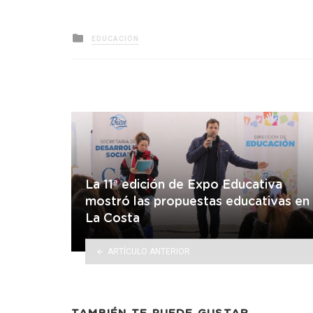
Posted
EDUCACIÓN
in
La 11ª edición de Expo Educativa
mostró las propuestas educativas en
La Costa
ARTÍCULO ANTERIOR