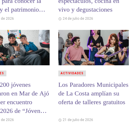
 para conocer la
espectáculos, cocina en
 y el patrimonio
vivo y degustaciones
 de La Costa
o de 2026
24 de julio de 2026
ES
ACTIVIDADES
200 jóvenes
Los Paradores Municipales
paron en Mar de Ajó
de La Costa amplían su
mer encuentro
oferta de talleres gratuitos
l 2026 de “Jóvenes
ria”
o de 2026
21 de julio de 2026