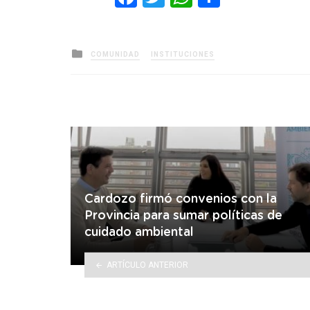
Posted
COMUNIDAD
INSTITUCIONES
in
Cardozo firmó convenios con la
Provincia para sumar políticas de
cuidado ambiental
ARTÍCULO ANTERIOR