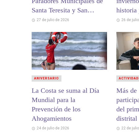
Paradores Municipales de
invierno
Santa Teresita y San
historia
Bernardo
cultural
27 de julio de 2026
26 de juli
ANIVERSARIO
ACTIVIDAD
La Costa se suma al Día
Más de 
Mundial para la
partici
Prevención de los
del pri
Ahogamientos
distrita
y Memo
24 de julio de 2026
22 de juli