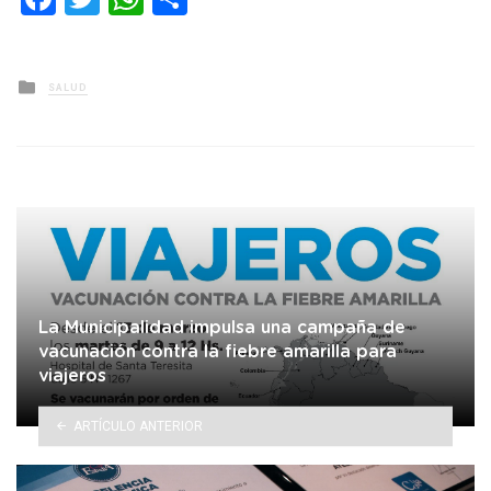
Posted
SALUD
in
La Municipalidad impulsa una campaña de
vacunación contra la fiebre amarilla para
viajeros
ARTÍCULO ANTERIOR