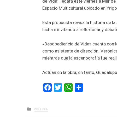
de Vida” llegará este viernes a Mar de 
Espacio Multicultural ubicado en Yrig
Esta propuesta revisa la historia de 
lucha e invitando a reflexionar y debati
«Desobediencia de Vida» cuenta con l
como asistente de dirección. Verónica
mientras que la escenografía fue reali
Actúan en la obra, en tanto, Guadalupe
Facebook
Twitter
WhatsApp
Comparti
Posted
CULTURA
in