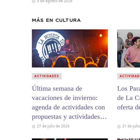
3 de agosto de 2026
MÁS EN
CULTURA
ACTIVIDADES
ACTIVIDAD
Última semana de
Los Par
vacaciones de invierno:
de La C
agenda de actividades con
oferta d
propuestas y actividades
para toda la familia
27 de julio de 2026
21 de juli