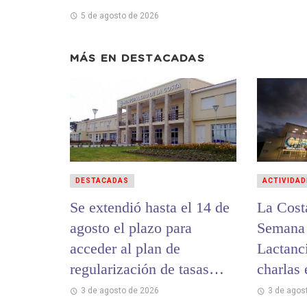
5 de agosto de 2026
MÁS EN
DESTACADAS
DESTACADAS
ACTIVIDAD
Se extendió hasta el 14 de
La Cost
agosto el plazo para
Semana 
acceder al plan de
Lactanc
regularización de tasas
charlas
municipales
hospital
3 de agosto de 2026
3 de agos