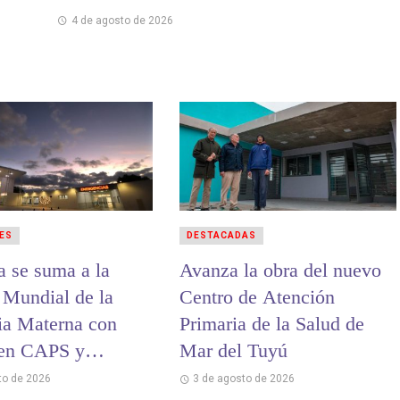
4 de agosto de 2026
ES
DESTACADAS
a se suma a la
Avanza la obra del nuevo
Mundial de la
Centro de Atención
ia Materna con
Primaria de la Salud de
 en CAPS y
Mar del Tuyú
es
to de 2026
3 de agosto de 2026