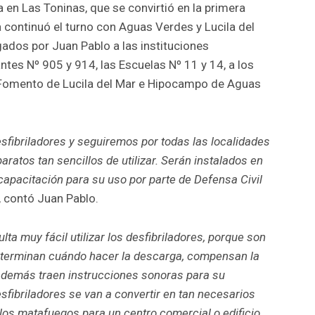
en Las Toninas, que se convirtió en la primera
a continuó el turno con Aguas Verdes y Lucila del
gados por Juan Pablo a las instituciones
tes Nº 905 y 914, las Escuelas Nº 11 y 14, a los
 Fomento de Lucila del Mar e Hipocampo de Aguas
fibriladores y seguiremos por todas las localidades
aratos tan sencillos de utilizar. Serán instalados en
capacitación para su uso por parte de Defensa Civil
, contó Juan Pablo.
ulta muy fácil utilizar los desfibriladores, porque son
eterminan cuándo hacer la descarga, compensan la
 además traen instrucciones sonoras para su
sfibriladores se van a convertir en tan necesarios
los matafuegos para un centro comercial o edificio