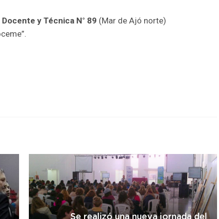
 Docente y Técnica N° 89
(Mar de Ajó norte)
oceme”.
r
Se realizó una nueva jornada del