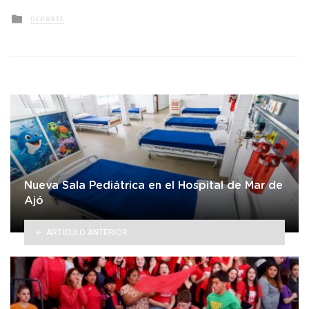
Posted
DEPORTE
in
Nueva Sala Pediátrica en el Hospital de Mar de
Ajó
ARTÍCULO ANTERIOR