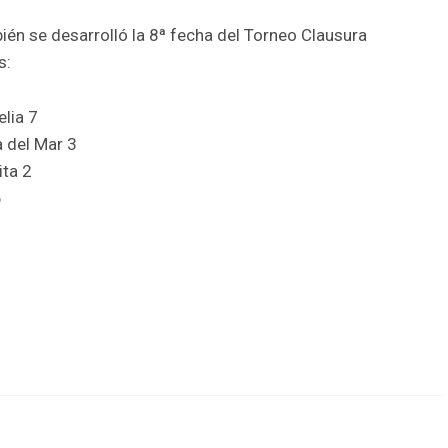
én se desarrolló la 8ª fecha del Torneo Clausura
s:
elia 7
 del Mar 3
ita 2
6
2
r