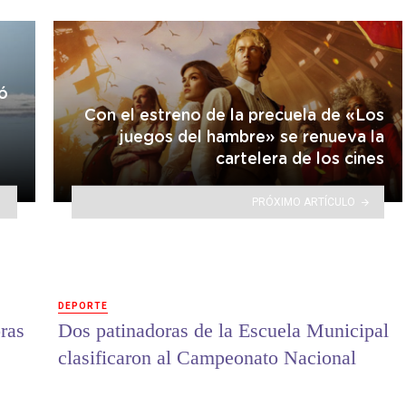
ó
Con el estreno de la precuela de «Los
juegos del hambre» se renueva la
cartelera de los cines
PRÓXIMO ARTÍCULO
DEPORTE
ras
Dos patinadoras de la Escuela Municipal
clasificaron al Campeonato Nacional