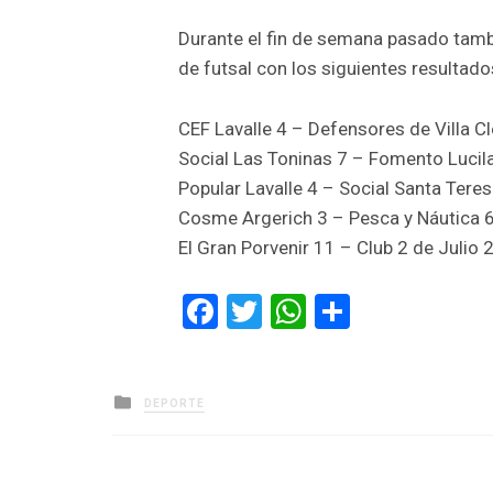
Durante el fin de semana pasado tambi
de futsal con los siguientes resultado
CEF Lavalle 4 – Defensores de Villa Cl
Social Las Toninas 7 – Fomento Lucila
Popular Lavalle 4 – Social Santa Teres
Cosme Argerich 3 – Pesca y Náutica 
El Gran Porvenir 11 – Club 2 de Julio 
Facebook
Twitter
WhatsApp
Comparti
Posted
DEPORTE
in