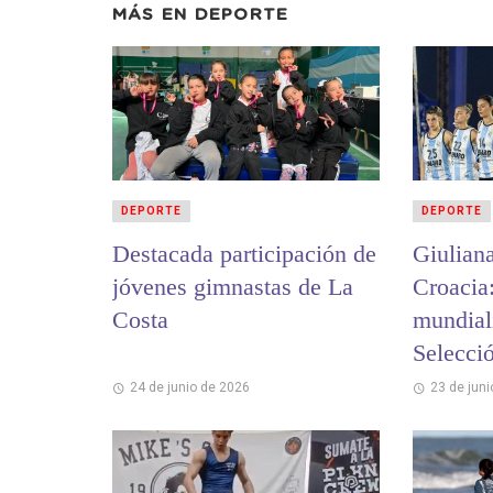
MÁS EN
DEPORTE
DEPORTE
DEPORTE
Destacada participación de
Giulian
jóvenes gimnastas de La
Croacia
Costa
mundiali
Selecci
Beach H
24 de junio de 2026
23 de jun