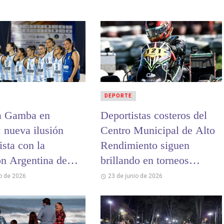
DEPORTE
a Gamba en
Deportistas costeros del
: nueva ilusión
Centro Municipal de Alto
sta con la
Rendimiento siguen
ón Argentina de
brillando en torneos
andball
nacionales e
io de 2026
23 de junio de 2026
internacionales