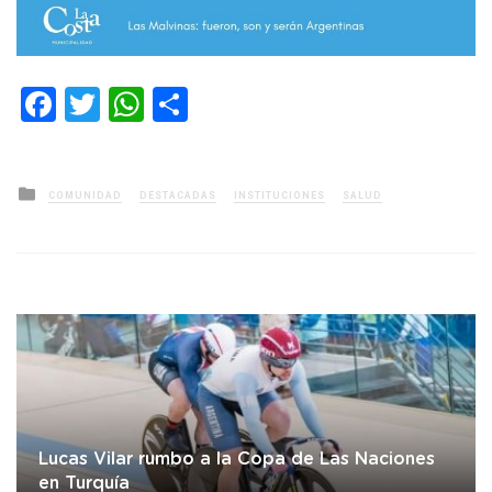
Facebook
Twitter
WhatsApp
Compartir
Posted
COMUNIDAD
DESTACADAS
INSTITUCIONES
SALUD
in
Lucas Vilar rumbo a la Copa de Las Naciones
en Turquía