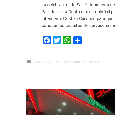
La celebración de San Patricio está de
Partido de La Costa que cumplirá el pr
intendente Cristian Cardozo para que v
conocer los circuitos de cervecerías 
Facebook
Twitter
WhatsApp
Comparti
Posted
COMUNIDAD
ENTRETENIMIENTO
MÚSICA
in