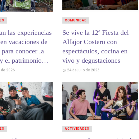
ES
COMUNIDAD
an las experiencias
Se vive la 12ª Fiesta del
 en vacaciones de
Alfajor Costero con
 para conocer la
espectáculos, cocina en
 y el patrimonio
vivo y degustaciones
 de La Costa
o de 2026
24 de julio de 2026
ES
ACTIVIDADES