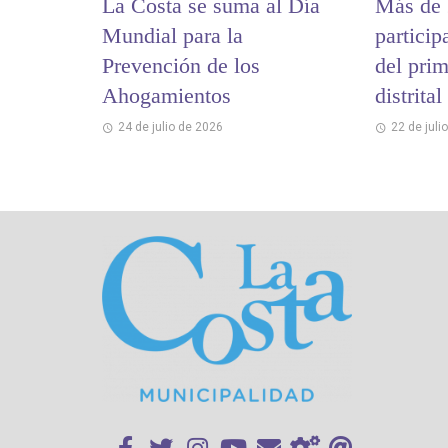
La Costa se suma al Día
Más de 
Mundial para la
partici
Prevención de los
del pri
Ahogamientos
distrita
y Memo
24 de julio de 2026
22 de juli