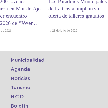
200 jóvenes
Los Paradores Municipales
paron en Mar de Ajó
de La Costa amplían su
mer encuentro
oferta de talleres gratuitos
l 2026 de “Jóvenes
ria”
o de 2026
21 de julio de 2026
Municipalidad
Agenda
Noticias
Turismo
H.C.D
Boletín