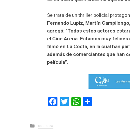
Se trata de un thriller policial protag
Fernando Lupiz, Martín Campilongo, A
agregó: “Todos estos actores estar
el Cine Arena. Estamos muy felices d
filmó en La Costa, en la cual han pa
además de comerciantes que han co
película”.
Facebook
Twitter
WhatsApp
Comparti
Posted
CULTURA