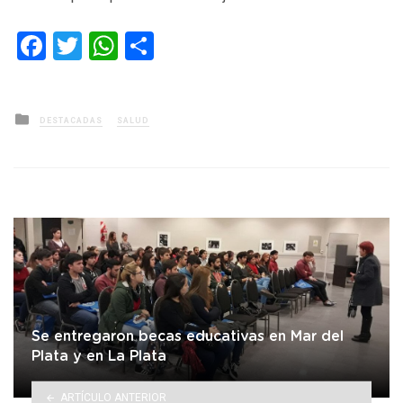
Facebook
Twitter
WhatsApp
Compartir
Posted
DESTACADAS
SALUD
in
Se entregaron becas educativas en Mar del
Plata y en La Plata
ARTÍCULO ANTERIOR