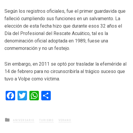
Según los registros oficiales, fue el primer guardavida que
falleció cumpliendo sus funciones en un salvamento. La
elección de esta fecha hizo que durante esos 32 años el
Día del Profesional del Rescate Acuático, tal es la
denominación oficial adoptada en 1989, fuese una
conmemoración y no un festejo.
Sin embargo, en 2011 se optó por trasladar la efeméride al
14 de febrero para no circunscribirla al trágico suceso que
tuvo a Volpe como víctima.
Facebook
Twitter
WhatsApp
Compartir
Posted
ANIVERSARIO
TURISMO
VERANO
in