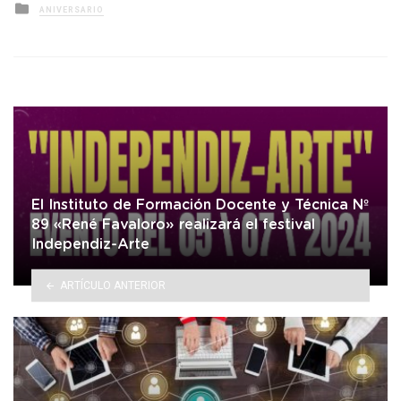
Posted
ANIVERSARIO
in
El Instituto de Formación Docente y Técnica Nº
89 «René Favaloro» realizará el festival
Independiz-Arte
ARTÍCULO ANTERIOR