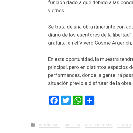
función dado a que debido a las condi
viernes.
Se trata de una obra itinerante con adap
diario de los escritores de la libertad”
gratuita, en el Vivero Cosme Argerich,
En esta oportunidad, la muestra tendr
principal, pero en distintos espacios d
performances, donde la gente irá pasa
situación previo a disfrutar de la obra.
Facebook
Twitter
WhatsApp
Comparti
Posted
COMUNIDAD
CULTURA
INSTITUCIONES
TEATRO
in