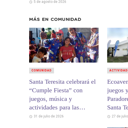
5 de agosto de 2026
MÁS EN
COMUNIDAD
COMUNIDAD
ACTIVIDAD
Santa Teresita celebrará el
Ecoaven
“Cumple Fiesta” con
juegos y
juegos, música y
Parador
actividades para las
Santa Te
infancias
Bernard
31 de julio de 2026
27 de juli