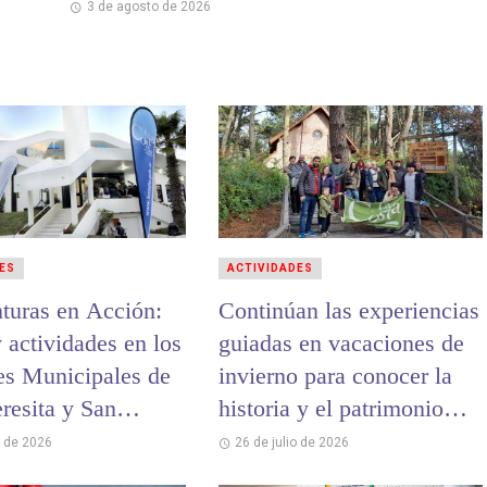
3 de agosto de 2026
ES
ACTIVIDADES
turas en Acción:
Continúan las experiencias
 actividades en los
guiadas en vacaciones de
es Municipales de
invierno para conocer la
resita y San
historia y el patrimonio
o
cultural de La Costa
o de 2026
26 de julio de 2026