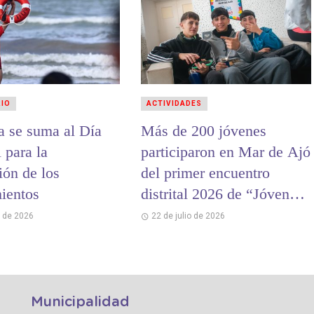
RIO
ACTIVIDADES
a se suma al Día
Más de 200 jóvenes
 para la
participaron en Mar de Ajó
ión de los
del primer encuentro
ientos
distrital 2026 de “Jóvenes
y Memoria”
o de 2026
22 de julio de 2026
Municipalidad