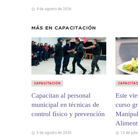
4 de agosto de 2026
MÁS EN
CAPACITACIÓN
CAPACITACIÓN
CAPACITA
Capacitan al personal
Este vi
municipal en técnicas de
curso gr
control físico y prevención
Manipul
Aliment
Mar
3 de agosto de 2026
13 de juli