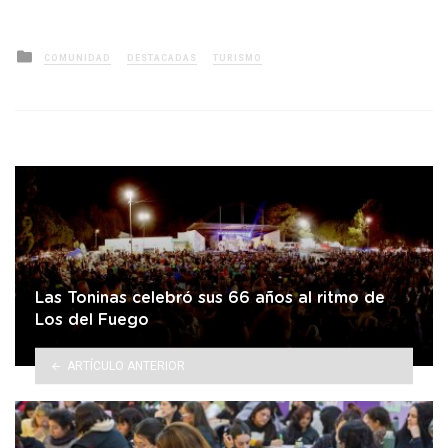
Posted
COMUNIDAD
DESTACADAS
TURISMO
in
Las Toninas celebró sus 66 años al ritmo de
Los del Fuego
ARTÍCULO ANTERIOR