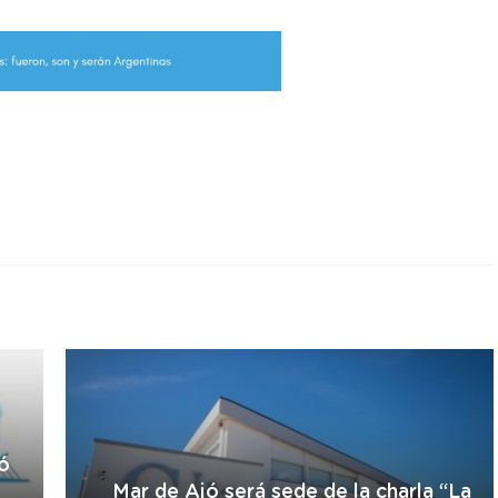
r
ó
Mar de Ajó será sede de la charla “La