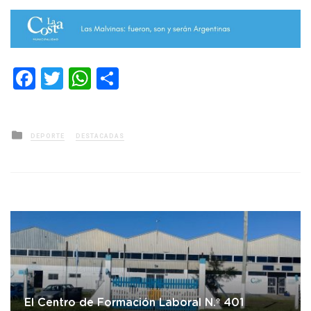
Facebook
Twitter
WhatsApp
Compartir
Posted
DEPORTE
DESTACADAS
in
El Centro de Formación Laboral N.º 401